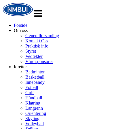
Veksle
navigasjon
Forside
Om oss
Generalforsamling
Kontakt Oss
Praktisk info
Styret
Vedtekter
Våre sponsorer
Idretter
Badminton
Basketball
Innebandy
Fotball
Golf
Håndball
Klatring
Langrenn
Orientering
Skyting
Volleyball
Seiling