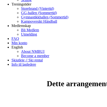
Treningstider
Storebrand (Vintertid)
GG-hallen (Sommertid)
Gymnastikkhallen (Sommertid)
Kampoversikt Håndball
Medlemskap
Bli Medlem
Utmelding
FAQ
Min konto
English
About NMBUI
Become a member
Skiutleie // Ski rental
Info til lagledere
Dette arrangemente