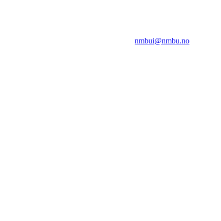
NMBUI
Herumveien 6, 1432 Ås
Kontakt oss på:
nmbui@nmbu.no