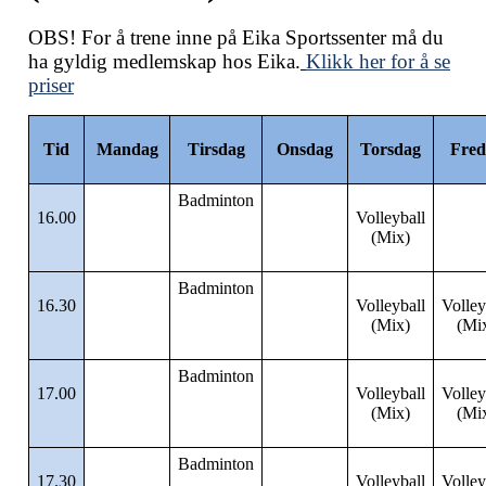
OBS! For å trene inne på Eika Sportssenter må du
ha gyldig medlemskap hos Eika.
Klikk her for å se
priser
Tid
Mandag
Tirsdag
Onsdag
Torsdag
Fred
Badminton
16.00
Volleyball
(Mix)
Badminton
16.30
Volleyball
Volley
(Mix)
(Mi
Badminton
17.00
Volleyball
Volley
(Mix)
(Mi
Badminton
17.30
Volleyball
Volley