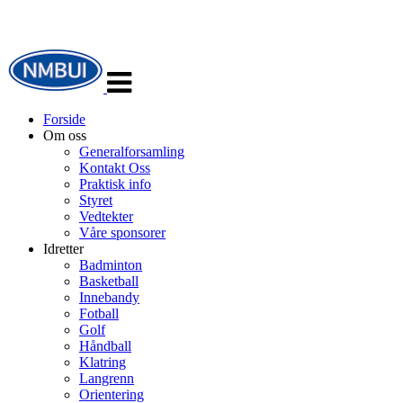
Veksle
navigasjon
Forside
Om oss
Generalforsamling
Kontakt Oss
Praktisk info
Styret
Vedtekter
Våre sponsorer
Idretter
Badminton
Basketball
Innebandy
Fotball
Golf
Håndball
Klatring
Langrenn
Orientering