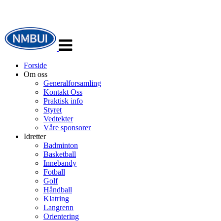
Veksle
navigasjon
Forside
Om oss
Generalforsamling
Kontakt Oss
Praktisk info
Styret
Vedtekter
Våre sponsorer
Idretter
Badminton
Basketball
Innebandy
Fotball
Golf
Håndball
Klatring
Langrenn
Orientering