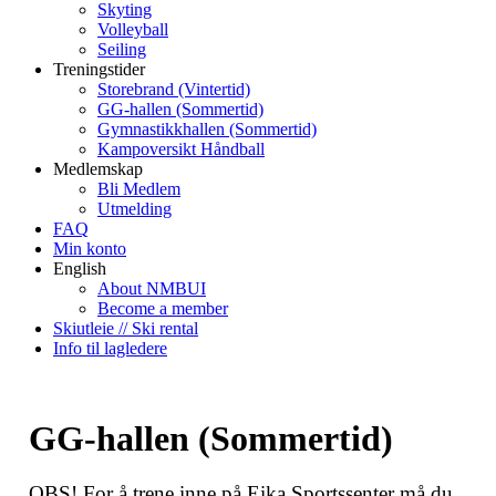
Skyting
Volleyball
Seiling
Treningstider
Storebrand (Vintertid)
GG-hallen (Sommertid)
Gymnastikkhallen (Sommertid)
Kampoversikt Håndball
Medlemskap
Bli Medlem
Utmelding
FAQ
Min konto
English
About NMBUI
Become a member
Skiutleie // Ski rental
Info til lagledere
GG-hallen (Sommertid)
OBS! For å trene inne på Eika Sportssenter må du