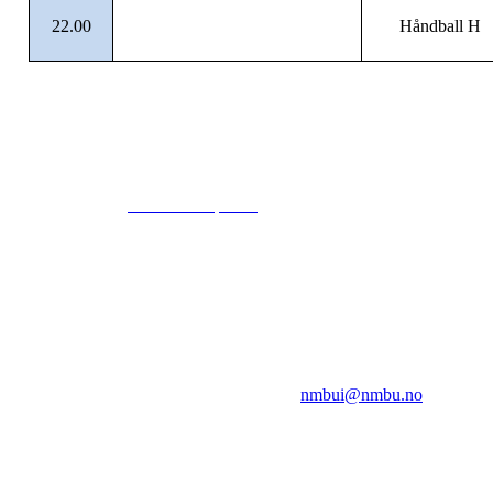
22.00
Håndball H
© 2024
www.eksempel.no
All Rights Reserved
NMBUI
Herumveien 6, 1432 Ås
Kontakt oss på:
nmbui@nmbu.no