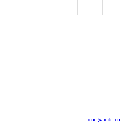
© 2024
www.eksempel.no
All Rights Reserved
NMBUI
Herumveien 6, 1432 Ås
Kontakt oss på:
nmbui@nmbu.no