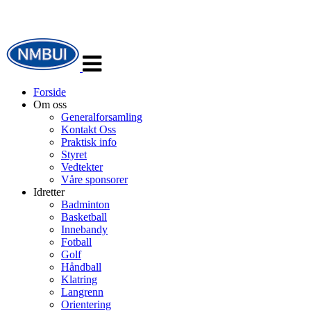
Veksle
navigasjon
Forside
Om oss
Generalforsamling
Kontakt Oss
Praktisk info
Styret
Vedtekter
Våre sponsorer
Idretter
Badminton
Basketball
Innebandy
Fotball
Golf
Håndball
Klatring
Langrenn
Orientering