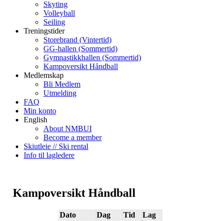
Skyting
Volleyball
Seiling
Treningstider
Storebrand (Vintertid)
GG-hallen (Sommertid)
Gymnastikkhallen (Sommertid)
Kampoversikt Håndball
Medlemskap
Bli Medlem
Utmelding
FAQ
Min konto
English
About NMBUI
Become a member
Skiutleie // Ski rental
Info til lagledere
Kampoversikt Håndball
Dato
Dag
Tid
Lag