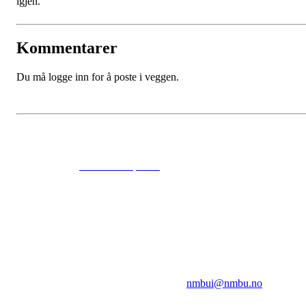
igjen.
Kommentarer
Du må logge inn for å poste i veggen.
© 2024
www.eksempel.no
All Rights Reserved
NMBUI
Herumveien 6, 1432 Ås
Kontakt oss på:
nmbui@nmbu.no