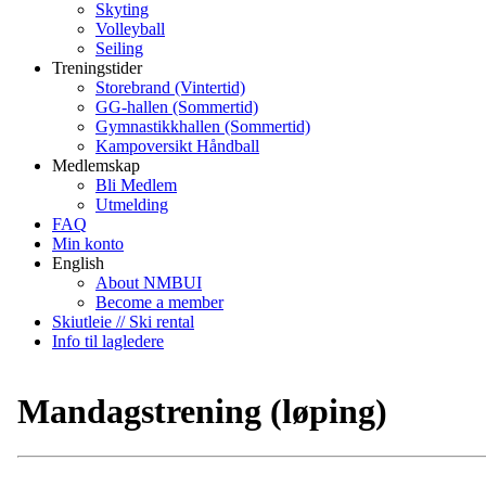
Skyting
Volleyball
Seiling
Treningstider
Storebrand (Vintertid)
GG-hallen (Sommertid)
Gymnastikkhallen (Sommertid)
Kampoversikt Håndball
Medlemskap
Bli Medlem
Utmelding
FAQ
Min konto
English
About NMBUI
Become a member
Skiutleie // Ski rental
Info til lagledere
Mandagstrening (løping)