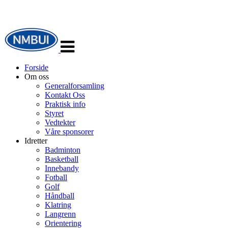
Veksle
navigasjon
Forside
Om oss
Generalforsamling
Kontakt Oss
Praktisk info
Styret
Vedtekter
Våre sponsorer
Idretter
Badminton
Basketball
Innebandy
Fotball
Golf
Håndball
Klatring
Langrenn
Orientering