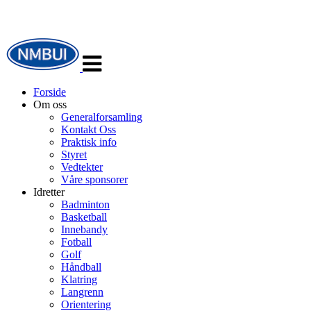
Veksle
navigasjon
Forside
Om oss
Generalforsamling
Kontakt Oss
Praktisk info
Styret
Vedtekter
Våre sponsorer
Idretter
Badminton
Basketball
Innebandy
Fotball
Golf
Håndball
Klatring
Langrenn
Orientering