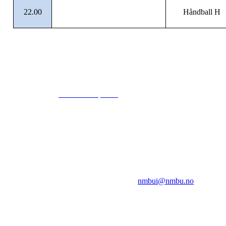
22.00
Håndball H
© 2024
www.eksempel.no
All Rights Reserved
NMBUI
Herumveien 6, 1432 Ås
Kontakt oss på:
nmbui@nmbu.no