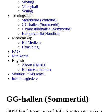
Skyting
Volleyball
Seiling
Treningstider
Storebrand (Vintertid)
GG-hallen (Sommertid)
Gymnastikkhallen (Sommertid)
Kampoversikt Håndball
Medlemskap
Bli Medlem
Utmelding
FAQ
Min konto
English
About NMBUI
Become a member
Skiutleie // Ski rental
Info til lagledere
GG-hallen (Sommertid)
OBS! For å trene inne på Eika Sportssenter må du