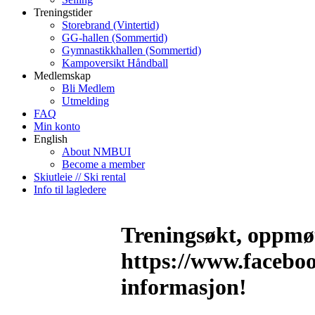
Treningstider
Storebrand (Vintertid)
GG-hallen (Sommertid)
Gymnastikkhallen (Sommertid)
Kampoversikt Håndball
Medlemskap
Bli Medlem
Utmelding
FAQ
Min konto
English
About NMBUI
Become a member
Skiutleie // Ski rental
Info til lagledere
Treningsøkt, oppmøt
https://www.facebo
informasjon!