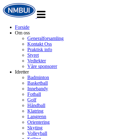
Veksle
navigasjon
Forside
Om oss
Generalforsamling
Kontakt Oss
Praktisk info
Styret
Vedtekter
Våre sponsorer
Idretter
Badminton
Basketball
Innebandy
Fotball
Golf
Håndball
Klatring
Langrenn
Orientering
Skyting
Volleyball
Seiling