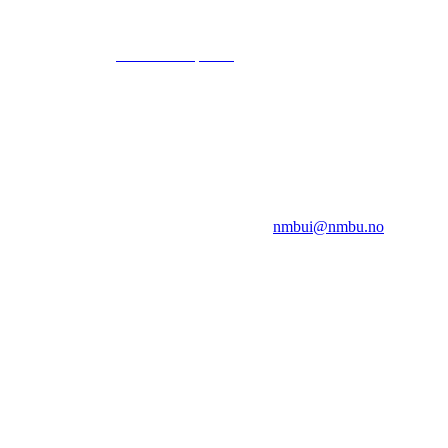
© 2024
www.eksempel.no
All Rights Reserved
NMBUI
Herumveien 6, 1432 Ås
Kontakt oss på:
nmbui@nmbu.no