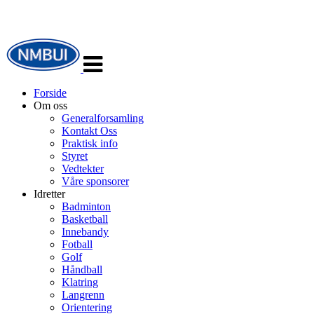
Veksle
navigasjon
Forside
Om oss
Generalforsamling
Kontakt Oss
Praktisk info
Styret
Vedtekter
Våre sponsorer
Idretter
Badminton
Basketball
Innebandy
Fotball
Golf
Håndball
Klatring
Langrenn
Orientering