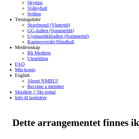
Skyting
Volleyball
Seiling
Treningstider
Storebrand (Vintertid)
GG-hallen (Sommertid)
Gymnastikkhallen (Sommertid)
Kampoversikt Håndball
Medlemskap
Bli Medlem
Utmelding
FAQ
Min konto
English
About NMBUI
Become a member
Skiutleie // Ski rental
Info til lagledere
Dette arrangementet finnes ikk