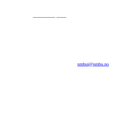
© 2024
www.eksempel.no
All Rights Reserved
NMBUI
Herumveien 6, 1432 Ås
Kontakt oss på:
nmbui@nmbu.no