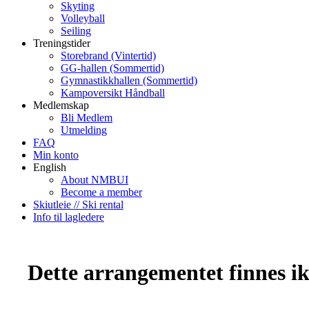
Skyting
Volleyball
Seiling
Treningstider
Storebrand (Vintertid)
GG-hallen (Sommertid)
Gymnastikkhallen (Sommertid)
Kampoversikt Håndball
Medlemskap
Bli Medlem
Utmelding
FAQ
Min konto
English
About NMBUI
Become a member
Skiutleie // Ski rental
Info til lagledere
Dette arrangementet finnes ikk