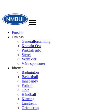
Veksle
navigasjon
Forside
Om oss
Generalforsamling
Kontakt Oss
Praktisk info
Styret
Vedtekter
Våre sponsorer
Idretter
Badminton
Basketball
Innebandy
Fotball
Golf
Håndball
Klatring
Langrenn
Orientering