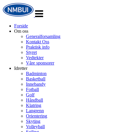
Veksle
navigasjon
Forside
Om oss
Generalforsamling
Kontakt Oss
Praktisk info
Styret
Vedtekter
Våre sponsorer
Idretter
Badminton
Basketball
Innebandy
Fotball
Golf
Håndball
Klatring
Langrenn
Orientering
Skyting
Volleyball
Seiling