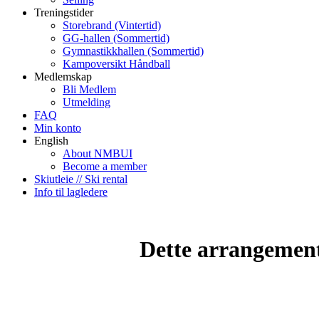
Treningstider
Storebrand (Vintertid)
GG-hallen (Sommertid)
Gymnastikkhallen (Sommertid)
Kampoversikt Håndball
Medlemskap
Bli Medlem
Utmelding
FAQ
Min konto
English
About NMBUI
Become a member
Skiutleie // Ski rental
Info til lagledere
Dette arrangemente