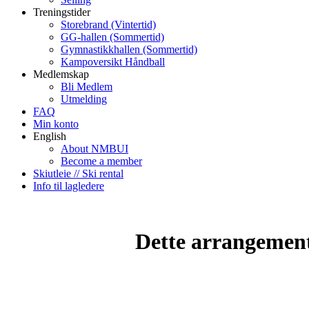
Treningstider
Storebrand (Vintertid)
GG-hallen (Sommertid)
Gymnastikkhallen (Sommertid)
Kampoversikt Håndball
Medlemskap
Bli Medlem
Utmelding
FAQ
Min konto
English
About NMBUI
Become a member
Skiutleie // Ski rental
Info til lagledere
Dette arrangemente