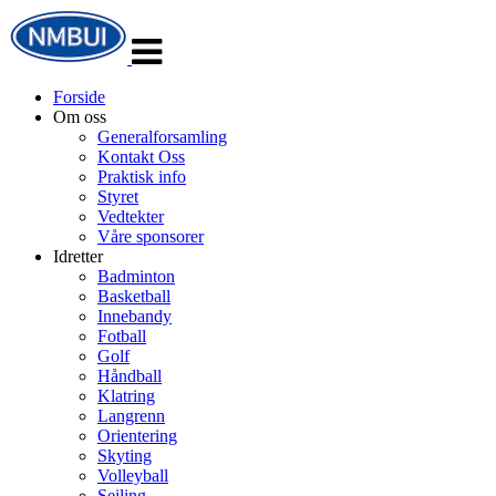
Veksle
navigasjon
Forside
Om oss
Generalforsamling
Kontakt Oss
Praktisk info
Styret
Vedtekter
Våre sponsorer
Idretter
Badminton
Basketball
Innebandy
Fotball
Golf
Håndball
Klatring
Langrenn
Orientering
Skyting
Volleyball
Seiling