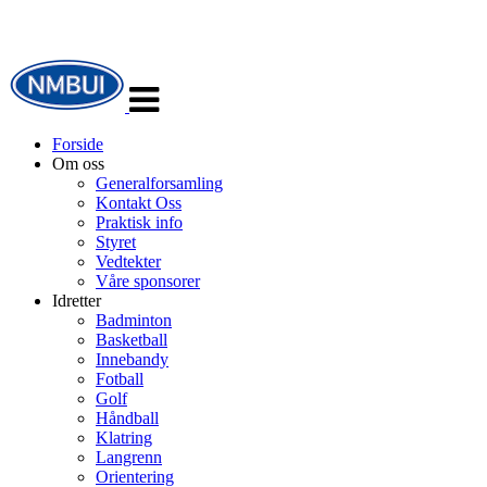
Veksle
navigasjon
Forside
Om oss
Generalforsamling
Kontakt Oss
Praktisk info
Styret
Vedtekter
Våre sponsorer
Idretter
Badminton
Basketball
Innebandy
Fotball
Golf
Håndball
Klatring
Langrenn
Orientering