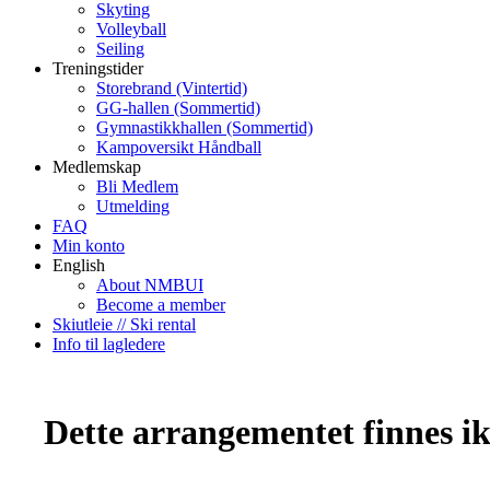
Skyting
Volleyball
Seiling
Treningstider
Storebrand (Vintertid)
GG-hallen (Sommertid)
Gymnastikkhallen (Sommertid)
Kampoversikt Håndball
Medlemskap
Bli Medlem
Utmelding
FAQ
Min konto
English
About NMBUI
Become a member
Skiutleie // Ski rental
Info til lagledere
Dette arrangementet finnes ikk