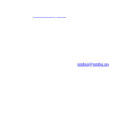
© 2024
www.eksempel.no
All Rights Reserved
NMBUI
Herumveien 6, 1432 Ås
Kontakt oss på:
nmbui@nmbu.no