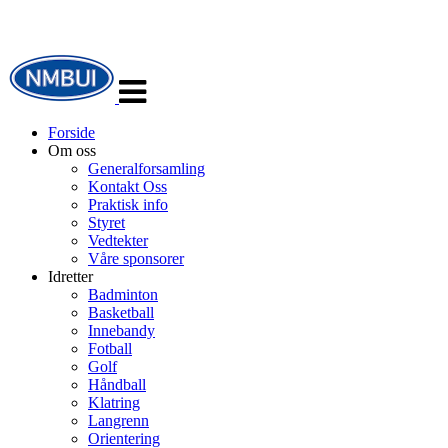
Veksle
navigasjon
Forside
Om oss
Generalforsamling
Kontakt Oss
Praktisk info
Styret
Vedtekter
Våre sponsorer
Idretter
Badminton
Basketball
Innebandy
Fotball
Golf
Håndball
Klatring
Langrenn
Orientering