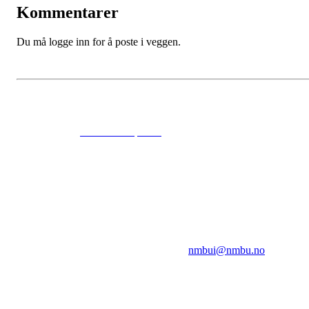
Kommentarer
Du må logge inn for å poste i veggen.
© 2024
www.eksempel.no
All Rights Reserved
NMBUI
Herumveien 6, 1432 Ås
Kontakt oss på:
nmbui@nmbu.no