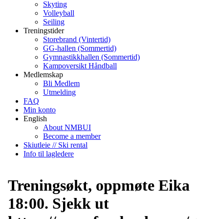
Skyting
Volleyball
Seiling
Treningstider
Storebrand (Vintertid)
GG-hallen (Sommertid)
Gymnastikkhallen (Sommertid)
Kampoversikt Håndball
Medlemskap
Bli Medlem
Utmelding
FAQ
Min konto
English
About NMBUI
Become a member
Skiutleie // Ski rental
Info til lagledere
Treningsøkt, oppmøte Eika
18:00. Sjekk ut