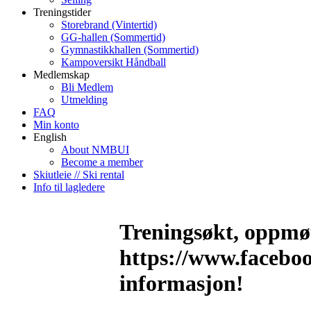
Treningstider
Storebrand (Vintertid)
GG-hallen (Sommertid)
Gymnastikkhallen (Sommertid)
Kampoversikt Håndball
Medlemskap
Bli Medlem
Utmelding
FAQ
Min konto
English
About NMBUI
Become a member
Skiutleie // Ski rental
Info til lagledere
Treningsøkt, oppmøt
https://www.facebo
informasjon!