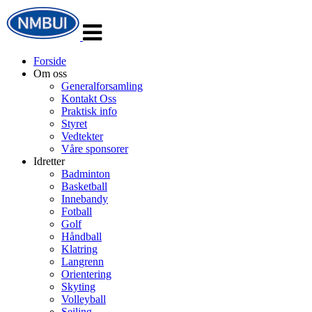
Veksle
navigasjon
Forside
Om oss
Generalforsamling
Kontakt Oss
Praktisk info
Styret
Vedtekter
Våre sponsorer
Idretter
Badminton
Basketball
Innebandy
Fotball
Golf
Håndball
Klatring
Langrenn
Orientering
Skyting
Volleyball
Seiling