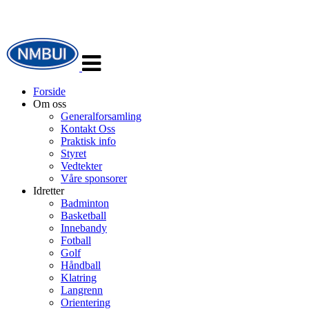
Veksle
navigasjon
Forside
Om oss
Generalforsamling
Kontakt Oss
Praktisk info
Styret
Vedtekter
Våre sponsorer
Idretter
Badminton
Basketball
Innebandy
Fotball
Golf
Håndball
Klatring
Langrenn
Orientering