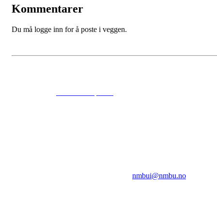
Kommentarer
Du må logge inn for å poste i veggen.
© 2024
www.eksempel.no
All Rights Reserved
NMBUI
Herumveien 6, 1432 Ås
Kontakt oss på:
nmbui@nmbu.no