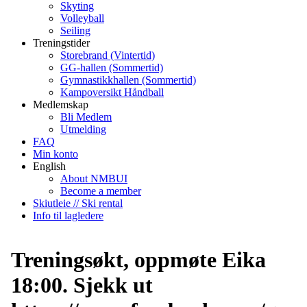
Skyting
Volleyball
Seiling
Treningstider
Storebrand (Vintertid)
GG-hallen (Sommertid)
Gymnastikkhallen (Sommertid)
Kampoversikt Håndball
Medlemskap
Bli Medlem
Utmelding
FAQ
Min konto
English
About NMBUI
Become a member
Skiutleie // Ski rental
Info til lagledere
Treningsøkt, oppmøte Eika
18:00. Sjekk ut