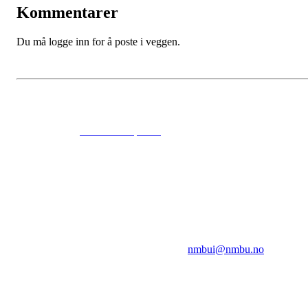
Kommentarer
Du må logge inn for å poste i veggen.
© 2024
www.eksempel.no
All Rights Reserved
NMBUI
Herumveien 6, 1432 Ås
Kontakt oss på:
nmbui@nmbu.no