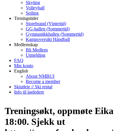
Skyting
Volleyball
Seiling
Treningstider
Storebrand (Vintertid)
GG-hallen (Sommertid)
Gymnastikkhallen (Sommertid)
Kampoversikt Håndball
Medlemskap
Bli Medlem
Utmelding
FAQ
Min konto
English
About NMBUI
Become a member
Skiutleie // Ski rental
Info til lagledere
Treningsøkt, oppmøte Eika
18:00. Sjekk ut