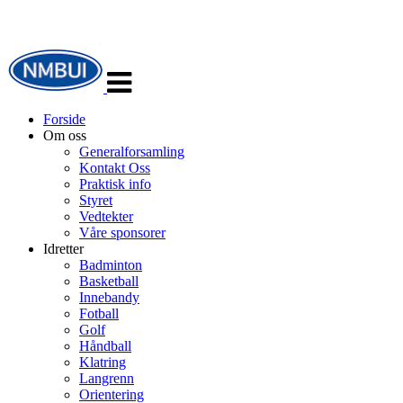
Veksle
navigasjon
Forside
Om oss
Generalforsamling
Kontakt Oss
Praktisk info
Styret
Vedtekter
Våre sponsorer
Idretter
Badminton
Basketball
Innebandy
Fotball
Golf
Håndball
Klatring
Langrenn
Orientering