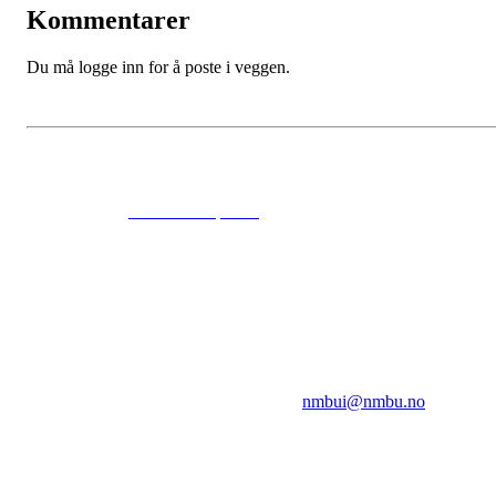
Kommentarer
Du må logge inn for å poste i veggen.
© 2024
www.eksempel.no
All Rights Reserved
NMBUI
Herumveien 6, 1432 Ås
Kontakt oss på:
nmbui@nmbu.no