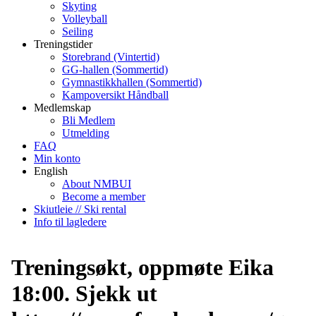
Skyting
Volleyball
Seiling
Treningstider
Storebrand (Vintertid)
GG-hallen (Sommertid)
Gymnastikkhallen (Sommertid)
Kampoversikt Håndball
Medlemskap
Bli Medlem
Utmelding
FAQ
Min konto
English
About NMBUI
Become a member
Skiutleie // Ski rental
Info til lagledere
Treningsøkt, oppmøte Eika
18:00. Sjekk ut