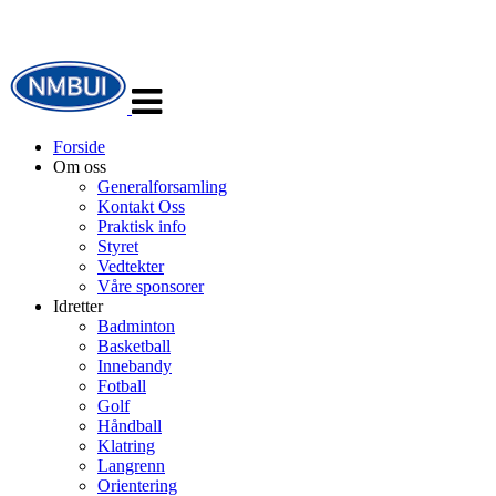
Veksle
navigasjon
Forside
Om oss
Generalforsamling
Kontakt Oss
Praktisk info
Styret
Vedtekter
Våre sponsorer
Idretter
Badminton
Basketball
Innebandy
Fotball
Golf
Håndball
Klatring
Langrenn
Orientering