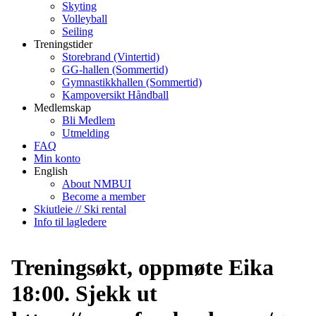
Skyting
Volleyball
Seiling
Treningstider
Storebrand (Vintertid)
GG-hallen (Sommertid)
Gymnastikkhallen (Sommertid)
Kampoversikt Håndball
Medlemskap
Bli Medlem
Utmelding
FAQ
Min konto
English
About NMBUI
Become a member
Skiutleie // Ski rental
Info til lagledere
Treningsøkt, oppmøte Eika
18:00. Sjekk ut