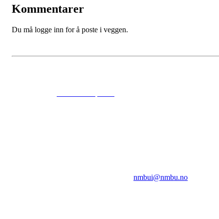
Kommentarer
Du må logge inn for å poste i veggen.
© 2024
www.eksempel.no
All Rights Reserved
NMBUI
Herumveien 6, 1432 Ås
Kontakt oss på:
nmbui@nmbu.no