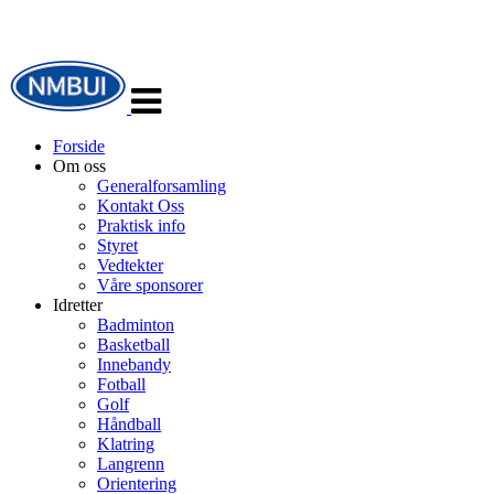
Veksle
navigasjon
Forside
Om oss
Generalforsamling
Kontakt Oss
Praktisk info
Styret
Vedtekter
Våre sponsorer
Idretter
Badminton
Basketball
Innebandy
Fotball
Golf
Håndball
Klatring
Langrenn
Orientering