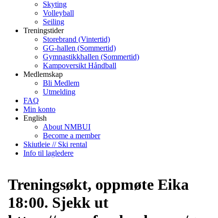
Skyting
Volleyball
Seiling
Treningstider
Storebrand (Vintertid)
GG-hallen (Sommertid)
Gymnastikkhallen (Sommertid)
Kampoversikt Håndball
Medlemskap
Bli Medlem
Utmelding
FAQ
Min konto
English
About NMBUI
Become a member
Skiutleie // Ski rental
Info til lagledere
Treningsøkt, oppmøte Eika
18:00. Sjekk ut