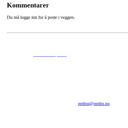
Kommentarer
Du må logge inn for å poste i veggen.
© 2024
www.eksempel.no
All Rights Reserved
NMBUI
Herumveien 6, 1432 Ås
Kontakt oss på:
nmbui@nmbu.no