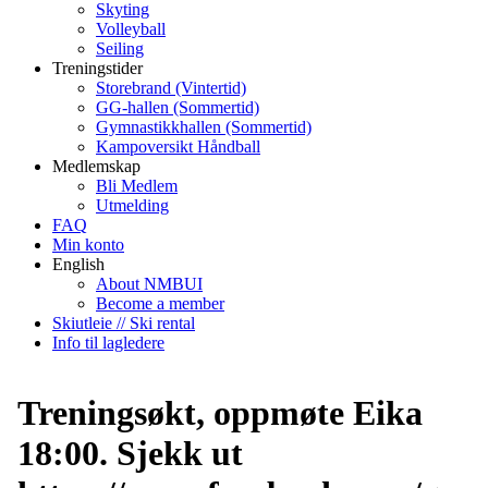
Skyting
Volleyball
Seiling
Treningstider
Storebrand (Vintertid)
GG-hallen (Sommertid)
Gymnastikkhallen (Sommertid)
Kampoversikt Håndball
Medlemskap
Bli Medlem
Utmelding
FAQ
Min konto
English
About NMBUI
Become a member
Skiutleie // Ski rental
Info til lagledere
Treningsøkt, oppmøte Eika
18:00. Sjekk ut