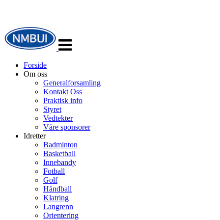
Veksle
navigasjon
Forside
Om oss
Generalforsamling
Kontakt Oss
Praktisk info
Styret
Vedtekter
Våre sponsorer
Idretter
Badminton
Basketball
Innebandy
Fotball
Golf
Håndball
Klatring
Langrenn
Orientering