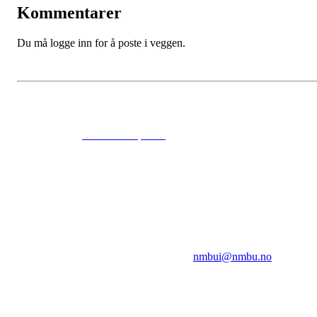
Kommentarer
Du må logge inn for å poste i veggen.
© 2024
www.eksempel.no
All Rights Reserved
NMBUI
Herumveien 6, 1432 Ås
Kontakt oss på:
nmbui@nmbu.no