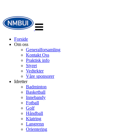
Veksle
navigasjon
Forside
Om oss
Generalforsamling
Kontakt Oss
Praktisk info
Styret
Vedtekter
Våre sponsorer
Idretter
Badminton
Basketball
Innebandy
Fotball
Golf
Håndball
Klatring
Langrenn
Orientering