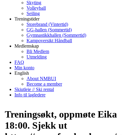
Skyting
Volleyball
Seiling
Treningstider
Storebrand (Vintertid)
GG-hallen (Sommertid)
Gymnastikkhallen (Sommertid)
Kampoversikt Håndball
Medlemskap
Bli Medlem
Utmelding
FAQ
Min konto
English
About NMBUI
Become a member
Skiutleie // Ski rental
Info til lagledere
Treningsøkt, oppmøte Eika
18:00. Sjekk ut