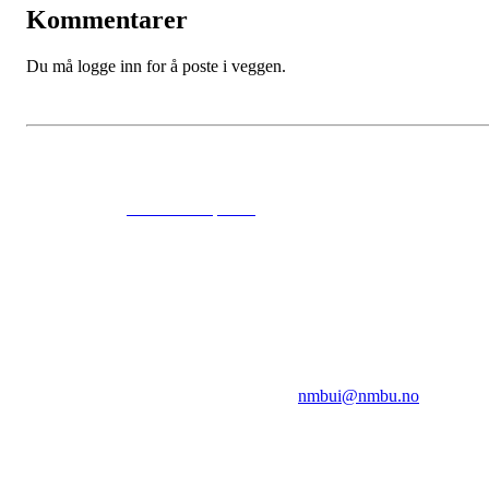
Kommentarer
Du må logge inn for å poste i veggen.
© 2024
www.eksempel.no
All Rights Reserved
NMBUI
Herumveien 6, 1432 Ås
Kontakt oss på:
nmbui@nmbu.no