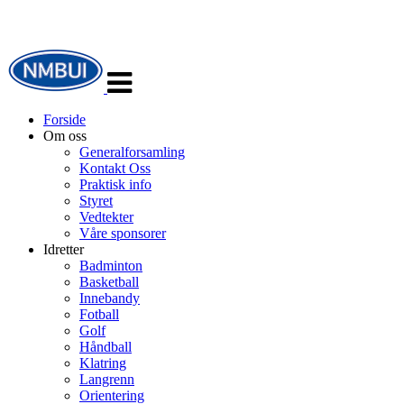
Veksle
navigasjon
Forside
Om oss
Generalforsamling
Kontakt Oss
Praktisk info
Styret
Vedtekter
Våre sponsorer
Idretter
Badminton
Basketball
Innebandy
Fotball
Golf
Håndball
Klatring
Langrenn
Orientering