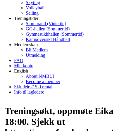
Skyting
Volleyball
Seiling
Treningstider
Storebrand (Vintertid)
GG-hallen (Sommertid)
Gymnastikkhallen (Sommertid)
Kampoversikt Håndball
Medlemskap
Bli Medlem
Utmelding
FAQ
Min konto
English
About NMBUI
Become a member
Skiutleie // Ski rental
Info til lagledere
Treningsøkt, oppmøte Eika
18:00. Sjekk ut