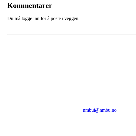
Kommentarer
Du må logge inn for å poste i veggen.
© 2024
www.eksempel.no
All Rights Reserved
NMBUI
Herumveien 6, 1432 Ås
Kontakt oss på:
nmbui@nmbu.no