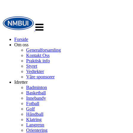
Veksle
navigasjon
Forside
Om oss
Generalforsamling
Kontakt Oss
Praktisk info
Styret
Vedtekter
Våre sponsorer
Idretter
Badminton
Basketball
Innebandy
Fotball
Golf
Håndball
Klatring
Langrenn
Orientering