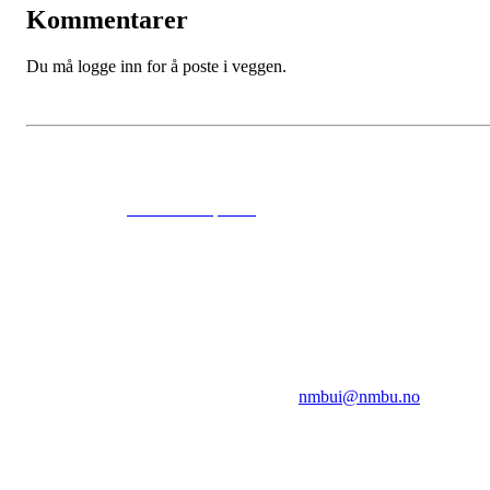
Kommentarer
Du må logge inn for å poste i veggen.
© 2024
www.eksempel.no
All Rights Reserved
NMBUI
Herumveien 6, 1432 Ås
Kontakt oss på:
nmbui@nmbu.no