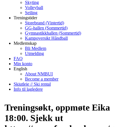
Skyting
Volleyball
Seiling
Treningstider
Storebrand (Vintertid)
GG-hallen (Sommertid)
Gymnastikkhallen (Sommertid)
Kampoversikt Håndball
Medlemskap
Bli Medlem
Utmelding
FAQ
Min konto
English
About NMBUI
Become a member
Skiutleie // Ski rental
Info til lagledere
Treningsøkt, oppmøte Eika
18:00. Sjekk ut