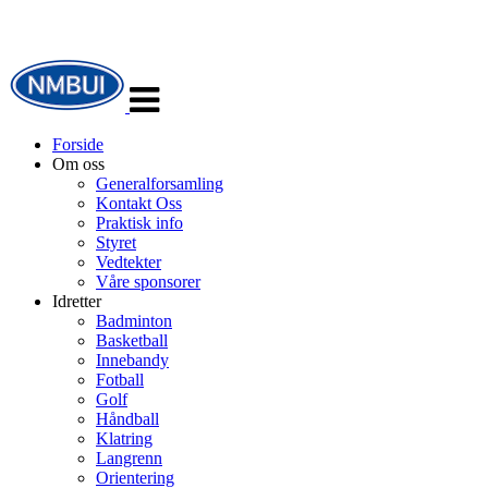
Veksle
navigasjon
Forside
Om oss
Generalforsamling
Kontakt Oss
Praktisk info
Styret
Vedtekter
Våre sponsorer
Idretter
Badminton
Basketball
Innebandy
Fotball
Golf
Håndball
Klatring
Langrenn
Orientering