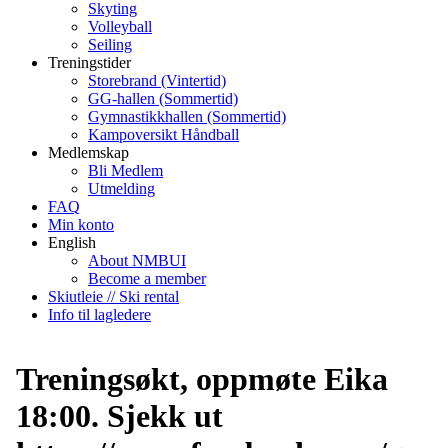
Skyting
Volleyball
Seiling
Treningstider
Storebrand (Vintertid)
GG-hallen (Sommertid)
Gymnastikkhallen (Sommertid)
Kampoversikt Håndball
Medlemskap
Bli Medlem
Utmelding
FAQ
Min konto
English
About NMBUI
Become a member
Skiutleie // Ski rental
Info til lagledere
Treningsøkt, oppmøte Eika
18:00. Sjekk ut