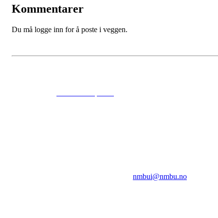
Kommentarer
Du må logge inn for å poste i veggen.
© 2024
www.eksempel.no
All Rights Reserved
NMBUI
Herumveien 6, 1432 Ås
Kontakt oss på:
nmbui@nmbu.no