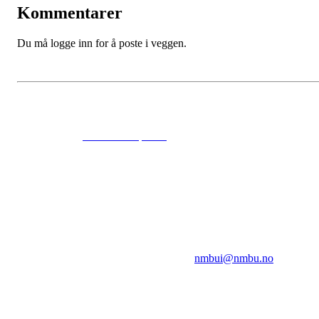
Kommentarer
Du må logge inn for å poste i veggen.
© 2024
www.eksempel.no
All Rights Reserved
NMBUI
Herumveien 6, 1432 Ås
Kontakt oss på:
nmbui@nmbu.no