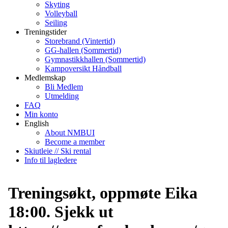
Skyting
Volleyball
Seiling
Treningstider
Storebrand (Vintertid)
GG-hallen (Sommertid)
Gymnastikkhallen (Sommertid)
Kampoversikt Håndball
Medlemskap
Bli Medlem
Utmelding
FAQ
Min konto
English
About NMBUI
Become a member
Skiutleie // Ski rental
Info til lagledere
Treningsøkt, oppmøte Eika
18:00. Sjekk ut