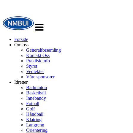
Veksle
navigasjon
Forside
Om oss
Generalforsamling
Kontakt Oss
Praktisk info
Styret
Vedtekter
Våre sponsorer
Idretter
Badminton
Basketball
Innebandy
Fotball
Golf
Håndball
Klatring
Langrenn
Orientering