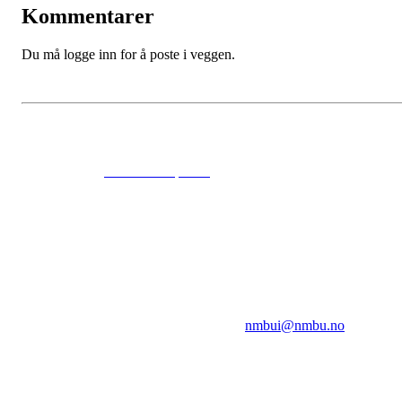
Kommentarer
Du må logge inn for å poste i veggen.
© 2024
www.eksempel.no
All Rights Reserved
NMBUI
Herumveien 6, 1432 Ås
Kontakt oss på:
nmbui@nmbu.no