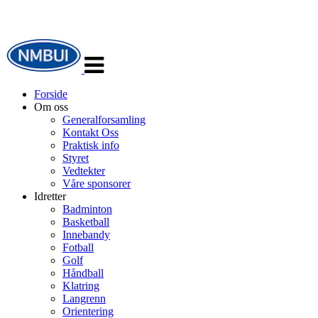
Veksle
navigasjon
Forside
Om oss
Generalforsamling
Kontakt Oss
Praktisk info
Styret
Vedtekter
Våre sponsorer
Idretter
Badminton
Basketball
Innebandy
Fotball
Golf
Håndball
Klatring
Langrenn
Orientering