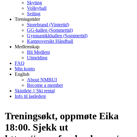
Skyting
Volleyball
Seiling
Treningstider
Storebrand (Vintertid)
GG-hallen (Sommertid)
Gymnastikkhallen (Sommertid)
Kampoversikt Håndball
Medlemskap
Bli Medlem
Utmelding
FAQ
Min konto
English
About NMBUI
Become a member
Skiutleie // Ski rental
Info til lagledere
Treningsøkt, oppmøte Eika
18:00. Sjekk ut