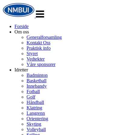
Veksle
navigasjon
Forside
Om oss
Generalforsamling
Kontakt Oss
Praktisk info
Styret
Vedtekter
Våre sponsorer
Idretter
Badminton
Basketball
Innebandy
Fotball
Golf
Håndball
Klatring
Langrenn
Orientering
Skyting
Volleyball
Seiling