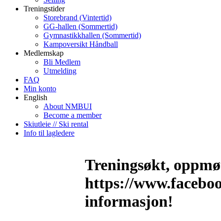
Treningstider
Storebrand (Vintertid)
GG-hallen (Sommertid)
Gymnastikkhallen (Sommertid)
Kampoversikt Håndball
Medlemskap
Bli Medlem
Utmelding
FAQ
Min konto
English
About NMBUI
Become a member
Skiutleie // Ski rental
Info til lagledere
Treningsøkt, oppmøt
https://www.facebo
informasjon!