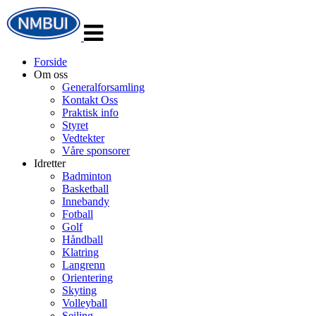
Veksle
navigasjon
Forside
Om oss
Generalforsamling
Kontakt Oss
Praktisk info
Styret
Vedtekter
Våre sponsorer
Idretter
Badminton
Basketball
Innebandy
Fotball
Golf
Håndball
Klatring
Langrenn
Orientering
Skyting
Volleyball
Seiling