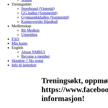
Treningstider
Storebrand (Vintertid)
GG-hallen (Sommertid)
Gymnastikkhallen (Sommertid)
Kampoversikt Håndball
Medlemskap
Bli Medlem
Utmelding
FAQ
Min konto
English
About NMBUI
Become a member
Skiutleie // Ski rental
Info til lagledere
Treningsøkt, oppmøt
https://www.facebo
informasjon!