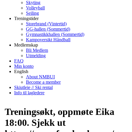
Skyting
Volleyball
Seiling
Treningstider
Storebrand (Vintertid)
GG-hallen (Sommertid)
Gymnastikkhallen (Sommertid)
Kampoversikt Håndball
Medlemskap
Bli Medlem
Utmelding
FAQ
Min konto
English
About NMBUI
Become a member
Skiutleie // Ski rental
Info til lagledere
Treningsøkt, oppmøte Eika
18:00. Sjekk ut