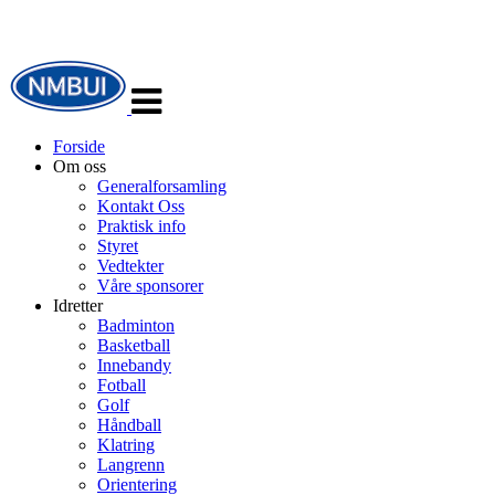
Veksle
navigasjon
Forside
Om oss
Generalforsamling
Kontakt Oss
Praktisk info
Styret
Vedtekter
Våre sponsorer
Idretter
Badminton
Basketball
Innebandy
Fotball
Golf
Håndball
Klatring
Langrenn
Orientering