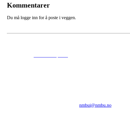
Kommentarer
Du må logge inn for å poste i veggen.
© 2024
www.eksempel.no
All Rights Reserved
NMBUI
Herumveien 6, 1432 Ås
Kontakt oss på:
nmbui@nmbu.no