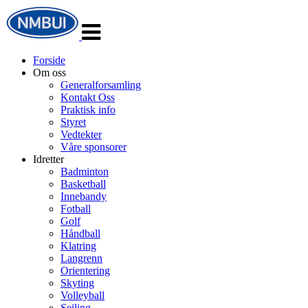
Veksle
navigasjon
Forside
Om oss
Generalforsamling
Kontakt Oss
Praktisk info
Styret
Vedtekter
Våre sponsorer
Idretter
Badminton
Basketball
Innebandy
Fotball
Golf
Håndball
Klatring
Langrenn
Orientering
Skyting
Volleyball
Seiling