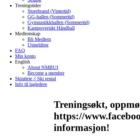
Treningstider
Storebrand (Vintertid)
GG-hallen (Sommertid)
Gymnastikkhallen (Sommertid)
Kampoversikt Håndball
Medlemskap
Bli Medlem
Utmelding
FAQ
Min konto
English
About NMBUI
Become a member
Skiutleie // Ski rental
Info til lagledere
Treningsøkt, oppmøt
https://www.facebo
informasjon!