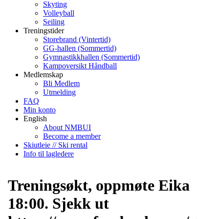
Skyting
Volleyball
Seiling
Treningstider
Storebrand (Vintertid)
GG-hallen (Sommertid)
Gymnastikkhallen (Sommertid)
Kampoversikt Håndball
Medlemskap
Bli Medlem
Utmelding
FAQ
Min konto
English
About NMBUI
Become a member
Skiutleie // Ski rental
Info til lagledere
Treningsøkt, oppmøte Eika
18:00. Sjekk ut