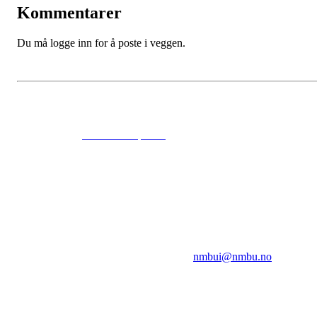
Kommentarer
Du må logge inn for å poste i veggen.
© 2024
www.eksempel.no
All Rights Reserved
NMBUI
Herumveien 6, 1432 Ås
Kontakt oss på:
nmbui@nmbu.no