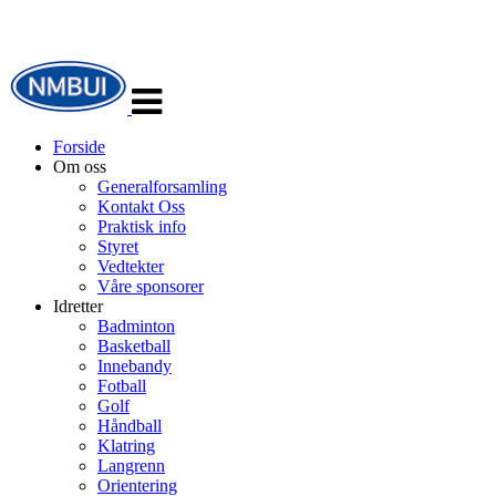
Veksle
navigasjon
Forside
Om oss
Generalforsamling
Kontakt Oss
Praktisk info
Styret
Vedtekter
Våre sponsorer
Idretter
Badminton
Basketball
Innebandy
Fotball
Golf
Håndball
Klatring
Langrenn
Orientering