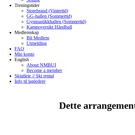
Treningstider
Storebrand (Vintertid)
GG-hallen (Sommertid)
Gymnastikkhallen (Sommertid)
Kampoversikt Håndball
Medlemskap
Bli Medlem
Utmelding
FAQ
Min konto
English
About NMBUI
Become a member
Skiutleie // Ski rental
Info til lagledere
Dette arrangemente