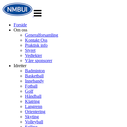
Veksle
navigasjon
Forside
Om oss
Generalforsamling
Kontakt Oss
Praktisk info
Styret
Vedtekter
Våre sponsorer
Idretter
Badminton
Basketball
Innebandy
Fotball
Golf
Håndball
Klatring
Langrenn
Orientering
Skyting
Volleyball
Seiling