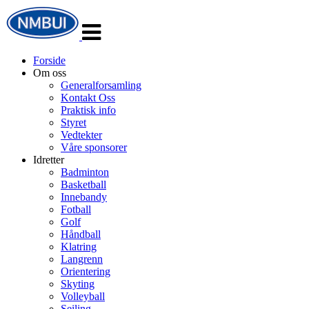
Veksle
navigasjon
Forside
Om oss
Generalforsamling
Kontakt Oss
Praktisk info
Styret
Vedtekter
Våre sponsorer
Idretter
Badminton
Basketball
Innebandy
Fotball
Golf
Håndball
Klatring
Langrenn
Orientering
Skyting
Volleyball
Seiling