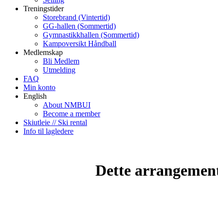
Treningstider
Storebrand (Vintertid)
GG-hallen (Sommertid)
Gymnastikkhallen (Sommertid)
Kampoversikt Håndball
Medlemskap
Bli Medlem
Utmelding
FAQ
Min konto
English
About NMBUI
Become a member
Skiutleie // Ski rental
Info til lagledere
Dette arrangemente