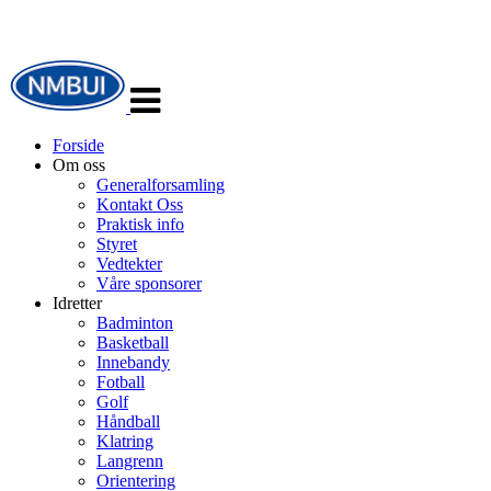
Veksle
navigasjon
Forside
Om oss
Generalforsamling
Kontakt Oss
Praktisk info
Styret
Vedtekter
Våre sponsorer
Idretter
Badminton
Basketball
Innebandy
Fotball
Golf
Håndball
Klatring
Langrenn
Orientering