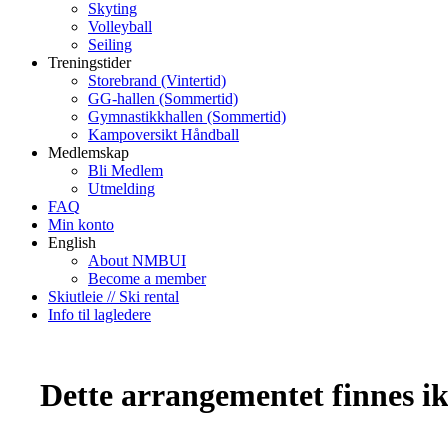
Skyting
Volleyball
Seiling
Treningstider
Storebrand (Vintertid)
GG-hallen (Sommertid)
Gymnastikkhallen (Sommertid)
Kampoversikt Håndball
Medlemskap
Bli Medlem
Utmelding
FAQ
Min konto
English
About NMBUI
Become a member
Skiutleie // Ski rental
Info til lagledere
Dette arrangementet finnes ikk