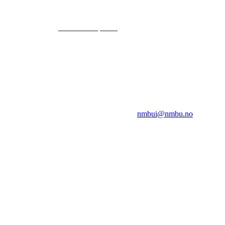
© 2024
www.eksempel.no
All Rights Reserved
NMBUI
Herumveien 6, 1432 Ås
Kontakt oss på:
nmbui@nmbu.no