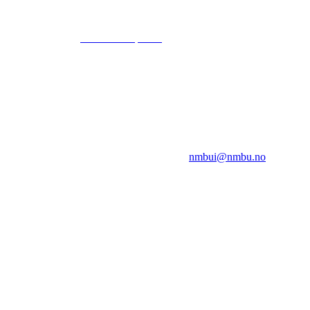
© 2024
www.eksempel.no
All Rights Reserved
NMBUI
Herumveien 6, 1432 Ås
Kontakt oss på:
nmbui@nmbu.no