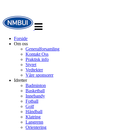
Veksle
navigasjon
Forside
Om oss
Generalforsamling
Kontakt Oss
Praktisk info
Styret
Vedtekter
Våre sponsorer
Idretter
Badminton
Basketball
Innebandy
Fotball
Golf
Håndball
Klatring
Langrenn
Orientering