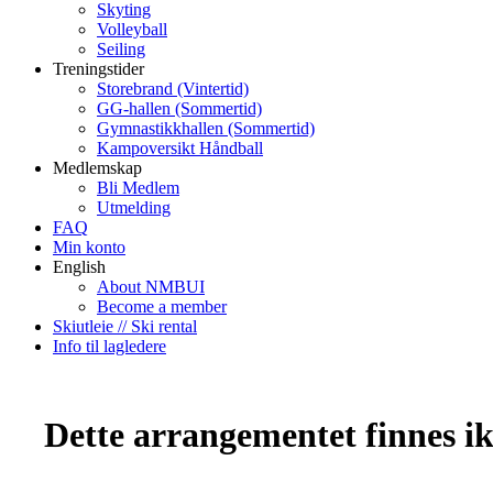
Skyting
Volleyball
Seiling
Treningstider
Storebrand (Vintertid)
GG-hallen (Sommertid)
Gymnastikkhallen (Sommertid)
Kampoversikt Håndball
Medlemskap
Bli Medlem
Utmelding
FAQ
Min konto
English
About NMBUI
Become a member
Skiutleie // Ski rental
Info til lagledere
Dette arrangementet finnes ikk