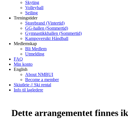
Skyting
Volleyball
Seiling
Treningstider
Storebrand (Vintertid)
GG-hallen (Sommertid)
Gymnastikkhallen (Sommertid)
Kampoversikt Håndball
Medlemskap
Bli Medlem
Utmelding
FAQ
Min konto
English
About NMBUI
Become a member
Skiutleie // Ski rental
Info til lagledere
Dette arrangementet finnes ikk