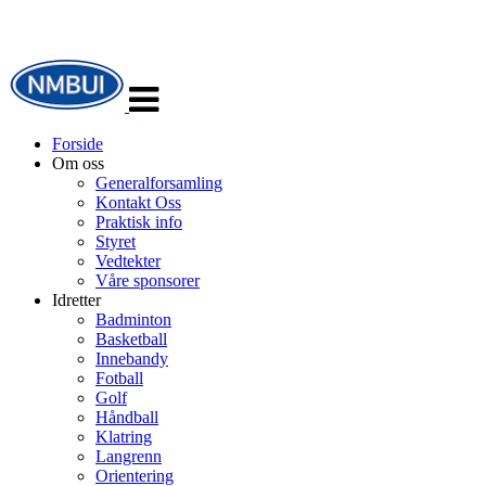
Veksle
navigasjon
Forside
Om oss
Generalforsamling
Kontakt Oss
Praktisk info
Styret
Vedtekter
Våre sponsorer
Idretter
Badminton
Basketball
Innebandy
Fotball
Golf
Håndball
Klatring
Langrenn
Orientering