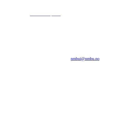
© 2024
www.eksempel.no
All Rights Reserved
NMBUI
Herumveien 6, 1432 Ås
Kontakt oss på:
nmbui@nmbu.no