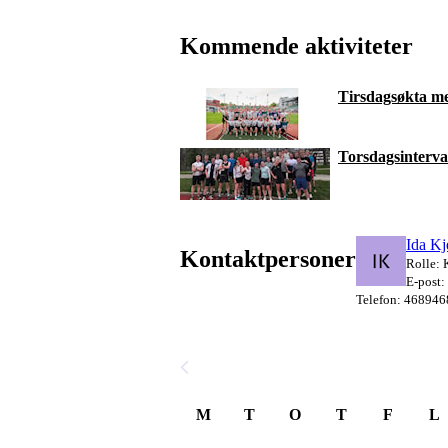
Kommende aktiviteter
Tirsdagsøkta 
Torsdagsinterv
Ida Kj
Kontaktpersoner
Rolle: 
E-post:
Telefon: 468946
August 2026
M
T
O
T
F
L