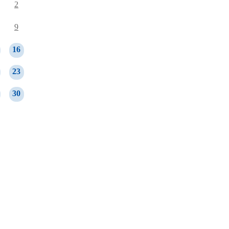
2
9
16
23
30
ghts Reserved