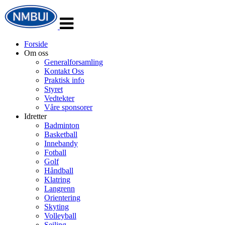
Veksle
navigasjon
Forside
Om oss
Generalforsamling
Kontakt Oss
Praktisk info
Styret
Vedtekter
Våre sponsorer
Idretter
Badminton
Basketball
Innebandy
Fotball
Golf
Håndball
Klatring
Langrenn
Orientering
Skyting
Volleyball
Seiling