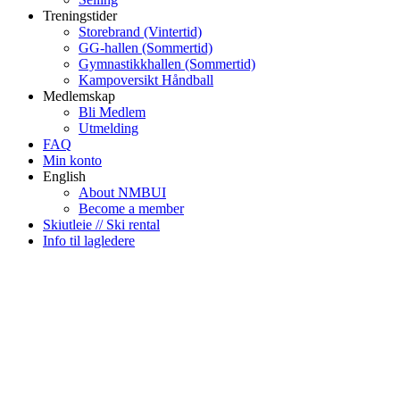
Treningstider
Storebrand (Vintertid)
GG-hallen (Sommertid)
Gymnastikkhallen (Sommertid)
Kampoversikt Håndball
Medlemskap
Bli Medlem
Utmelding
FAQ
Min konto
English
About NMBUI
Become a member
Skiutleie // Ski rental
Info til lagledere