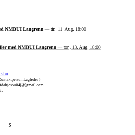
med NMBUI Langrenn
— tir., 11. Aug, 18:00
aller med NMBUI Langrenn
— tor., 13. Aug, 18:00
esbu
Kontaktperson,Lagleder }
 idakjesbu04[@]gmail.com
85
S