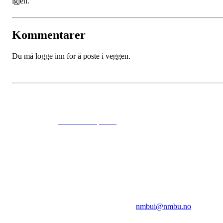
igjen.
Kommentarer
Du må logge inn for å poste i veggen.
© 2024
www.eksempel.no
All Rights Reserved
NMBUI
Herumveien 6, 1432 Ås
Kontakt oss på:
nmbui@nmbu.no