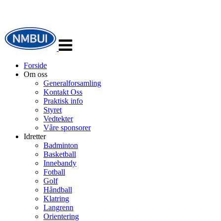
Veksle
navigasjon
Forside
Om oss
Generalforsamling
Kontakt Oss
Praktisk info
Styret
Vedtekter
Våre sponsorer
Idretter
Badminton
Basketball
Innebandy
Fotball
Golf
Håndball
Klatring
Langrenn
Orientering