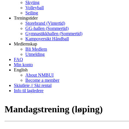
Skyting
Volleyball
Seiling
Treningstider
Storebrand (Vintertid)
GG-hallen (Sommertid)
Gymnastikkhallen (Sommertid)
Kampoversikt Håndball
Medlemskap
Bli Medlem
Utmelding
FAQ
Min konto
English
About NMBUI
Become a member
Skiutleie // Ski rental
Info til lagledere
Mandagstrening (løping)