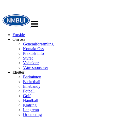
Veksle
navigasjon
Forside
Om oss
Generalforsamling
Kontakt Oss
Praktisk info
Styret
Vedtekter
Våre sponsorer
Idretter
Badminton
Basketball
Innebandy
Fotball
Golf
Håndball
Klatring
Langrenn
Orientering