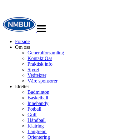
Veksle
navigasjon
Forside
Om oss
Generalforsamling
Kontakt Oss
Praktisk info
Styret
Vedtekter
Våre sponsorer
Idretter
Badminton
Basketball
Innebandy
Fotball
Golf
Håndball
Klatring
Langrenn
Orientering