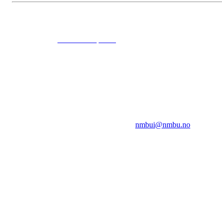
© 2024
www.eksempel.no
All Rights Reserved
NMBUI
Herumveien 6, 1432 Ås
Kontakt oss på:
nmbui@nmbu.no