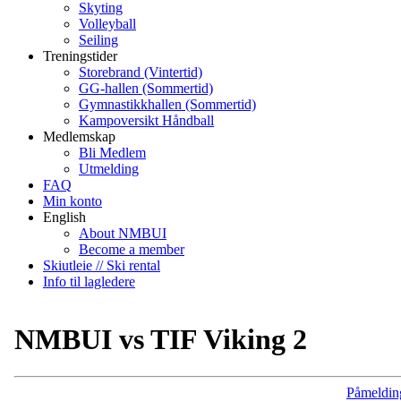
Skyting
Volleyball
Seiling
Treningstider
Storebrand (Vintertid)
GG-hallen (Sommertid)
Gymnastikkhallen (Sommertid)
Kampoversikt Håndball
Medlemskap
Bli Medlem
Utmelding
FAQ
Min konto
English
About NMBUI
Become a member
Skiutleie // Ski rental
Info til lagledere
NMBUI vs TIF Viking 2
Påmeldin