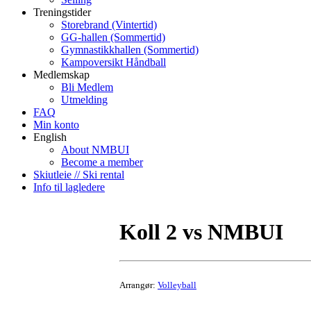
Treningstider
Storebrand (Vintertid)
GG-hallen (Sommertid)
Gymnastikkhallen (Sommertid)
Kampoversikt Håndball
Medlemskap
Bli Medlem
Utmelding
FAQ
Min konto
English
About NMBUI
Become a member
Skiutleie // Ski rental
Info til lagledere
Koll 2 vs NMBUI
Arrangør:
Volleyball