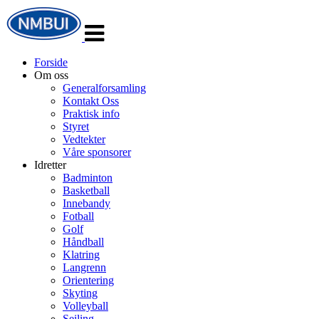
Veksle
navigasjon
Forside
Om oss
Generalforsamling
Kontakt Oss
Praktisk info
Styret
Vedtekter
Våre sponsorer
Idretter
Badminton
Basketball
Innebandy
Fotball
Golf
Håndball
Klatring
Langrenn
Orientering
Skyting
Volleyball
Seiling