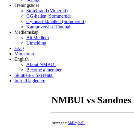
Treningstider
Storebrand (Vintertid)
GG-hallen (Sommertid)
Gymnastikkhallen (Sommertid)
Kampoversikt Håndball
Medlemskap
Bli Medlem
Utmelding
FAQ
Min konto
English
About NMBUI
Become a member
Skiutleie // Ski rental
Info til lagledere
NMBUI vs Sandnes
Arrangør:
Volleyball