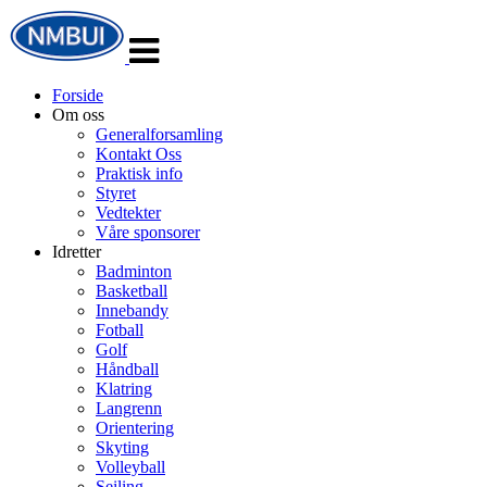
Veksle
navigasjon
Forside
Om oss
Generalforsamling
Kontakt Oss
Praktisk info
Styret
Vedtekter
Våre sponsorer
Idretter
Badminton
Basketball
Innebandy
Fotball
Golf
Håndball
Klatring
Langrenn
Orientering
Skyting
Volleyball
Seiling