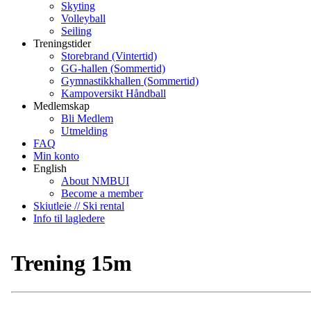
Skyting
Volleyball
Seiling
Treningstider
Storebrand (Vintertid)
GG-hallen (Sommertid)
Gymnastikkhallen (Sommertid)
Kampoversikt Håndball
Medlemskap
Bli Medlem
Utmelding
FAQ
Min konto
English
About NMBUI
Become a member
Skiutleie // Ski rental
Info til lagledere
Trening 15m