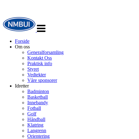
Veksle
navigasjon
Forside
Om oss
Generalforsamling
Kontakt Oss
Praktisk info
Styret
Vedtekter
Våre sponsorer
Idretter
Badminton
Basketball
Innebandy
Fotball
Golf
Håndball
Klatring
Langrenn
Orientering