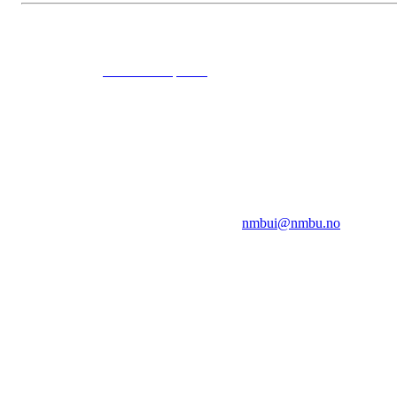
© 2024
www.eksempel.no
All Rights Reserved
NMBUI
Herumveien 6, 1432 Ås
Kontakt oss på:
nmbui@nmbu.no