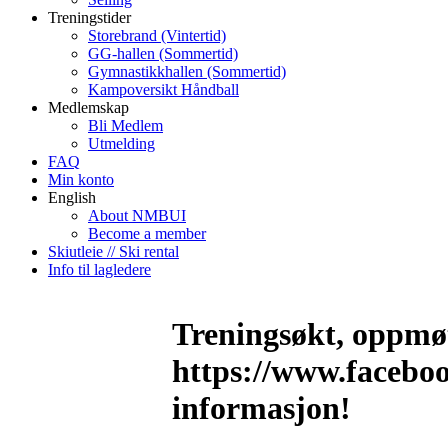
Treningstider
Storebrand (Vintertid)
GG-hallen (Sommertid)
Gymnastikkhallen (Sommertid)
Kampoversikt Håndball
Medlemskap
Bli Medlem
Utmelding
FAQ
Min konto
English
About NMBUI
Become a member
Skiutleie // Ski rental
Info til lagledere
Treningsøkt, oppmøt
https://www.facebo
informasjon!