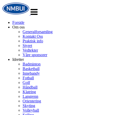
Veksle
navigasjon
Forside
Om oss
Generalforsamling
Kontakt Oss
Praktisk info
Styret
Vedtekter
Våre sponsorer
Idretter
Badminton
Basketball
Innebandy
Fotball
Golf
Håndball
Klatring
Langrenn
Orientering
Skyting
Volleyball
Seiling