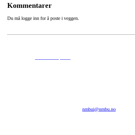
Kommentarer
Du må logge inn for å poste i veggen.
© 2024
www.eksempel.no
All Rights Reserved
NMBUI
Herumveien 6, 1432 Ås
Kontakt oss på:
nmbui@nmbu.no