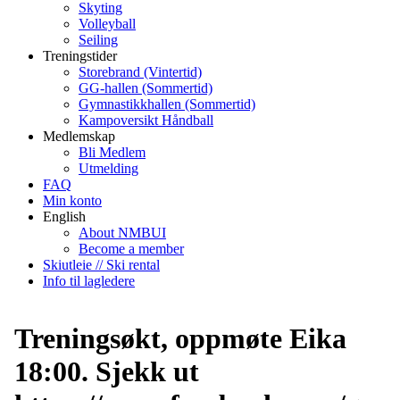
Skyting
Volleyball
Seiling
Treningstider
Storebrand (Vintertid)
GG-hallen (Sommertid)
Gymnastikkhallen (Sommertid)
Kampoversikt Håndball
Medlemskap
Bli Medlem
Utmelding
FAQ
Min konto
English
About NMBUI
Become a member
Skiutleie // Ski rental
Info til lagledere
Treningsøkt, oppmøte Eika
18:00. Sjekk ut