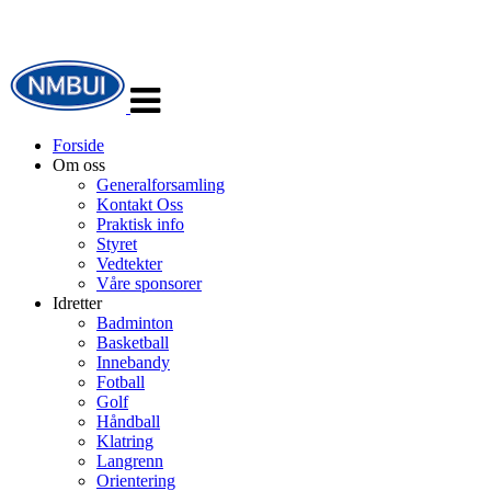
Veksle
navigasjon
Forside
Om oss
Generalforsamling
Kontakt Oss
Praktisk info
Styret
Vedtekter
Våre sponsorer
Idretter
Badminton
Basketball
Innebandy
Fotball
Golf
Håndball
Klatring
Langrenn
Orientering