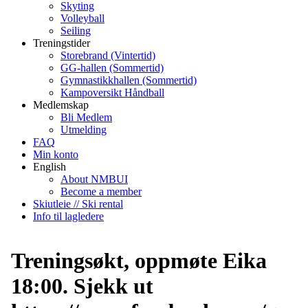
Skyting
Volleyball
Seiling
Treningstider
Storebrand (Vintertid)
GG-hallen (Sommertid)
Gymnastikkhallen (Sommertid)
Kampoversikt Håndball
Medlemskap
Bli Medlem
Utmelding
FAQ
Min konto
English
About NMBUI
Become a member
Skiutleie // Ski rental
Info til lagledere
Treningsøkt, oppmøte Eika
18:00. Sjekk ut