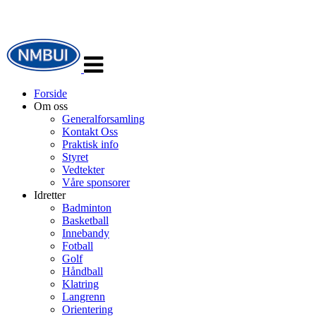
Veksle
navigasjon
Forside
Om oss
Generalforsamling
Kontakt Oss
Praktisk info
Styret
Vedtekter
Våre sponsorer
Idretter
Badminton
Basketball
Innebandy
Fotball
Golf
Håndball
Klatring
Langrenn
Orientering