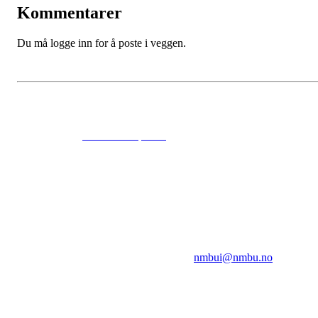
Kommentarer
Du må logge inn for å poste i veggen.
© 2024
www.eksempel.no
All Rights Reserved
NMBUI
Herumveien 6, 1432 Ås
Kontakt oss på:
nmbui@nmbu.no