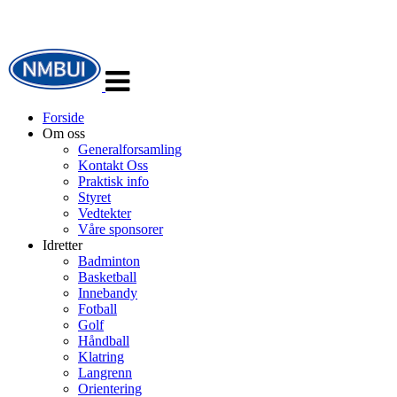
Veksle
navigasjon
Forside
Om oss
Generalforsamling
Kontakt Oss
Praktisk info
Styret
Vedtekter
Våre sponsorer
Idretter
Badminton
Basketball
Innebandy
Fotball
Golf
Håndball
Klatring
Langrenn
Orientering