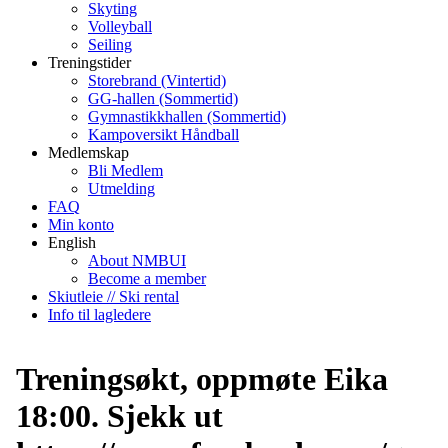
Skyting
Volleyball
Seiling
Treningstider
Storebrand (Vintertid)
GG-hallen (Sommertid)
Gymnastikkhallen (Sommertid)
Kampoversikt Håndball
Medlemskap
Bli Medlem
Utmelding
FAQ
Min konto
English
About NMBUI
Become a member
Skiutleie // Ski rental
Info til lagledere
Treningsøkt, oppmøte Eika
18:00. Sjekk ut