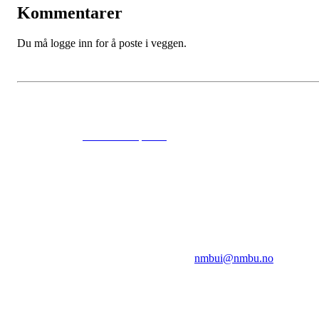
Kommentarer
Du må logge inn for å poste i veggen.
© 2024
www.eksempel.no
All Rights Reserved
NMBUI
Herumveien 6, 1432 Ås
Kontakt oss på:
nmbui@nmbu.no