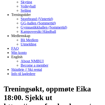
Skyting
Volleyball
Seiling
Treningstider
Storebrand (Vintertid)
GG-hallen (Sommertid)
Gymnastikkhallen (Sommertid)
Kampoversikt Håndball
Medlemskap
Bli Medlem
Utmelding
FAQ
Min konto
English
About NMBUI
Become a member
Skiutleie // Ski rental
Info til lagledere
Treningsøkt, oppmøte Eika
18:00. Sjekk ut