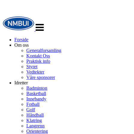
Veksle
navigasjon
Forside
Om oss
Generalforsamling
Kontakt Oss
Praktisk info
Styret
Vedtekter
Våre sponsorer
Idretter
Badminton
Basketball
Innebandy
Fotball
Golf
Håndball
Klatring
Langrenn
Orientering