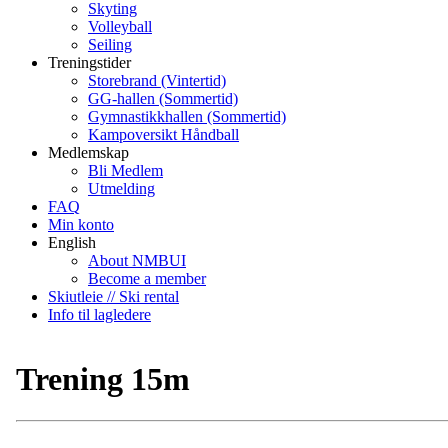
Skyting
Volleyball
Seiling
Treningstider
Storebrand (Vintertid)
GG-hallen (Sommertid)
Gymnastikkhallen (Sommertid)
Kampoversikt Håndball
Medlemskap
Bli Medlem
Utmelding
FAQ
Min konto
English
About NMBUI
Become a member
Skiutleie // Ski rental
Info til lagledere
Trening 15m