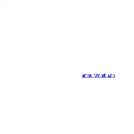
© 2024
www.eksempel.no
All Rights Reserved
NMBUI
Herumveien 6, 1432 Ås
Kontakt oss på:
nmbui@nmbu.no