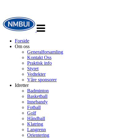
Veksle
navigasjon
Forside
Om oss
Generalforsamling
Kontakt Oss
Praktisk info
Styret
Vedtekter
Våre sponsorer
Idretter
Badminton
Basketball
Innebandy
Fotball
Golf
Håndball
Klatring
Langrenn
Orientering