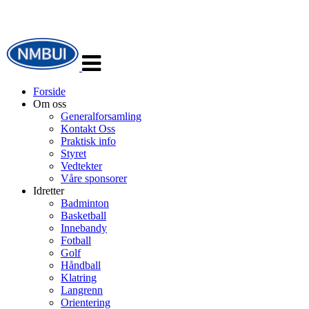
Veksle
navigasjon
Forside
Om oss
Generalforsamling
Kontakt Oss
Praktisk info
Styret
Vedtekter
Våre sponsorer
Idretter
Badminton
Basketball
Innebandy
Fotball
Golf
Håndball
Klatring
Langrenn
Orientering