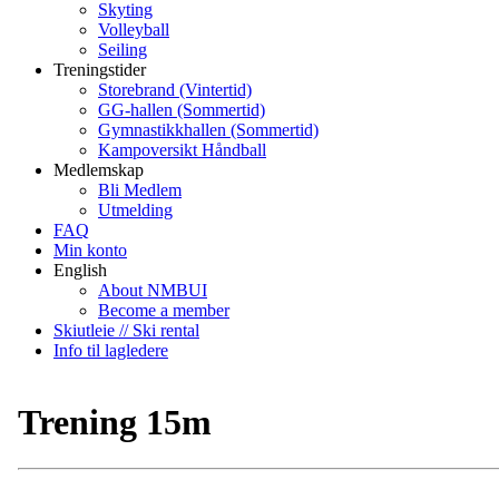
Skyting
Volleyball
Seiling
Treningstider
Storebrand (Vintertid)
GG-hallen (Sommertid)
Gymnastikkhallen (Sommertid)
Kampoversikt Håndball
Medlemskap
Bli Medlem
Utmelding
FAQ
Min konto
English
About NMBUI
Become a member
Skiutleie // Ski rental
Info til lagledere
Trening 15m