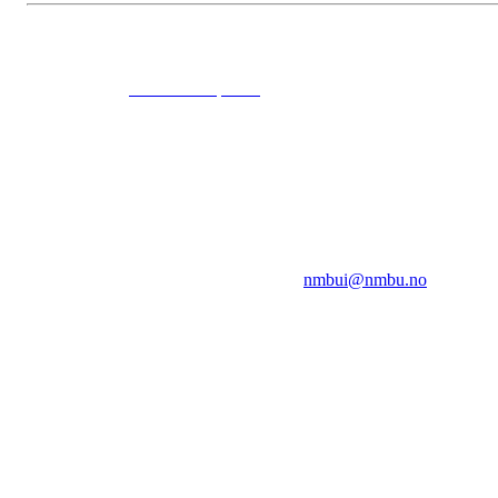
© 2024
www.eksempel.no
All Rights Reserved
NMBUI
Herumveien 6, 1432 Ås
Kontakt oss på:
nmbui@nmbu.no